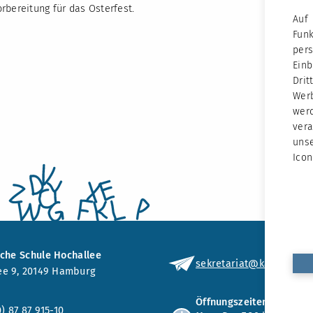
rbereitung für das Osterfest.
Auf
Fun
per
Ein
Dri
Werb
wer
vera
unse
Icon
sche Schule Hochallee
sekretariat
@kath-schule
ee 9, 20149 Hamburg
Öffnungszeiten
0) 87 87 915-10