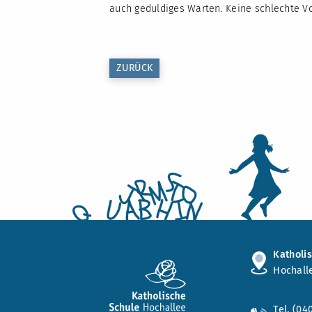
auch geduldiges Warten. Keine schlechte Vo
ZURÜCK
Katholi
Hochall
Tel. (04