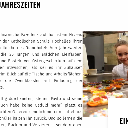
JAHRESZEITEN
linarische Exzellenz auf höchstem Niveau
er der Katholischen Schule Hochallee ihren
etküche des Grandhotels Vier Jahreszeiten
 die 26 Jungen und Mädchen Eierfärben,
 und Basteln von Ostergeschenken auf dem
r inzwischen, als sei es ihr Zuhause“,
im Blick auf die Tische und Arbeitsflächen.
e die Zweitklässler auf Einladung der
e.
ftig durchkneten, stehen Pavlo und seine
 „Ich habe keine Geduld mehr“, platzt es
färbten Ostereier endlich mit dem Löffel aus
EI
hüler halten ihn zurück. Und so lernen die
ten, Backen und Verzieren – sondern eben