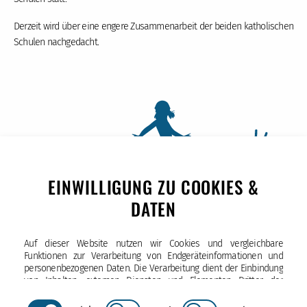
Derzeit wird über eine engere Zusammenarbeit der beiden katholischen
Schulen nachgedacht.
EINWILLIGUNG ZU COOKIES &
DATEN
Auf dieser Website nutzen wir Cookies und vergleichbare
Funktionen zur Verarbeitung von Endgeräteinformationen und
personenbezogenen Daten. Die Verarbeitung dient der Einbindung
Katholische Schule Hochallee
von Inhalten, externen Diensten und Elementen Dritter, der
Hochallee 9, 20149 Hamburg
statistischen Analyse/Messung, personalisierten Werbung sowie
Tel. (040) 87 87 915-10
der Einbindung sozialer Medien. Je nach Funktion werden dabei